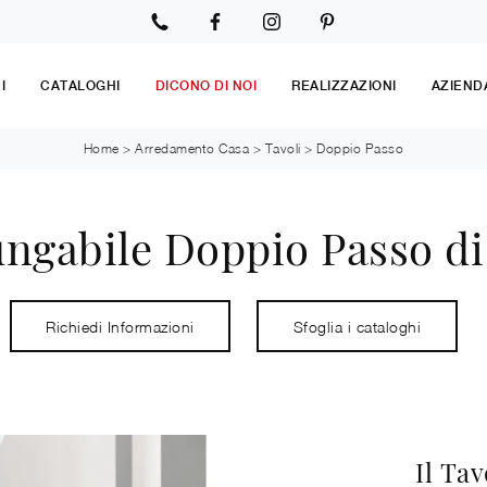
I
CATALOGHI
DICONO DI NOI
REALIZZAZIONI
AZIEND
Home
>
Arredamento Casa
>
Tavoli
>
Doppio Passo
ungabile Doppio Passo d
Richiedi Informazioni
Sfoglia i cataloghi
Il Ta