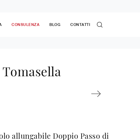
A
CONSULENZA
BLOG
CONTATTI
i Tomasella
volo allungabile Doppio Passo di