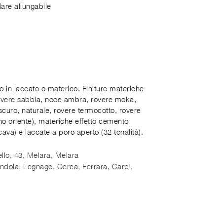
lare allungabile
no in laccato o materico. Finiture materiche
rovere sabbia, noce ambra, rovere moka,
scuro, naturale, rovere termocotto, rovere
no oriente), materiche effetto cemento
cava) e laccate a poro aperto (32 tonalità).
llo, 43, Melara
,
Melara
dola, Legnago, Cerea, Ferrara, Carpi,