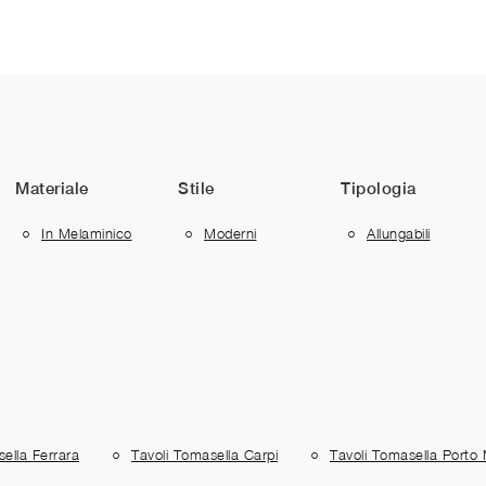
Materiale
Stile
Tipologia
In Melaminico
Moderni
Allungabili
ella Ferrara
Tavoli Tomasella Carpi
Tavoli Tomasella Porto