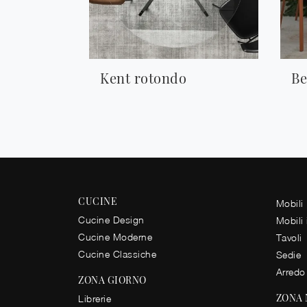
Kent rotondo
Be
CUCINE
Mobili
Cucine Design
Mobili
Cucine Moderne
Tavoli
Cucine Classiche
Sedie
Arredo
ZONA GIORNO
ZONA
Librerie