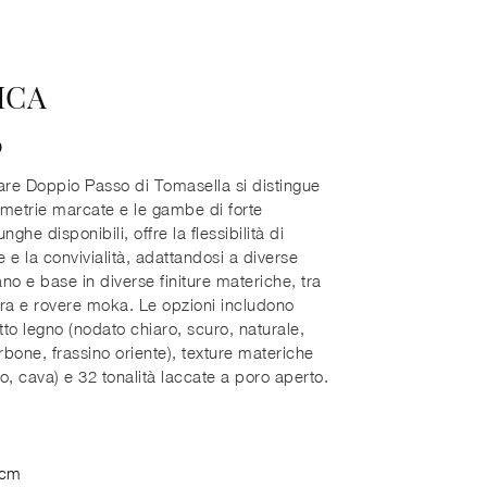
ICA
o
olare Doppio Passo di Tomasella si distingue
eometrie marcate e le gambe di forte
ghe disponibili, offre la flessibilità di
e e la convivialità, adattandosi a diverse
no e base in diverse finiture materiche, tra
ra e rovere moka. Le opzioni includono
to legno (nodato chiaro, scuro, naturale,
bone, frassino oriente), texture materiche
o, cava) e 32 tonalità laccate a poro aperto.
 cm