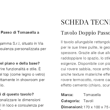
SCHEDA TECN
Tavolo Doppio Pass
 Passo di Tomasella a
Il tavolo allungabile rettang
amma S.r.l, situato in Via
per le sue linee pulite, le g
onsulenza personalizzata per
spessore. Grazie alle due allun
raddoppiare lo spazio, lo stil
del piano e della base?
esigenze. Disponibile con pia
re funzionalità e stile. È
cui rovere sabbia, noce amb
del top (come legno o vetro)
anche texture materiche effet
irettamente in showroom per
rovere termocotto, rovere car
io.
effetto cemento (chiaro, scur
i di questo tavolo?
Tomasella
Marca:
sonalizzare le dimensioni
Tavoli
Categoria:
vi in loco e consulenza per
170 x 100 x 75
Dimensioni: