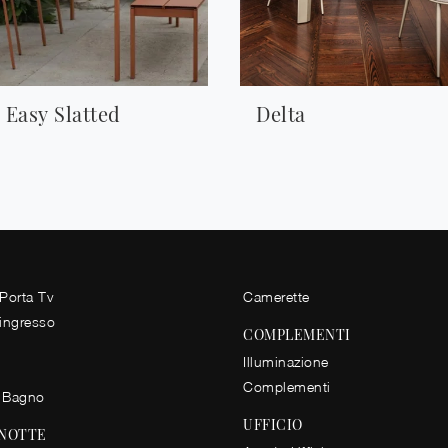
 Easy Slatted
Delta
 Porta Tv
Camerette
 ingresso
COMPLEMENTI
Illuminazione
Complementi
 Bagno
UFFICIO
 NOTTE