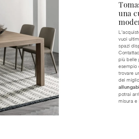
Tomas
una c
mode
L'acquist
vuoi ulti
spazi disp
Contattaci
più belle
esempio d
trovare u
dei miglio
allungab
potrai ar
misura e 