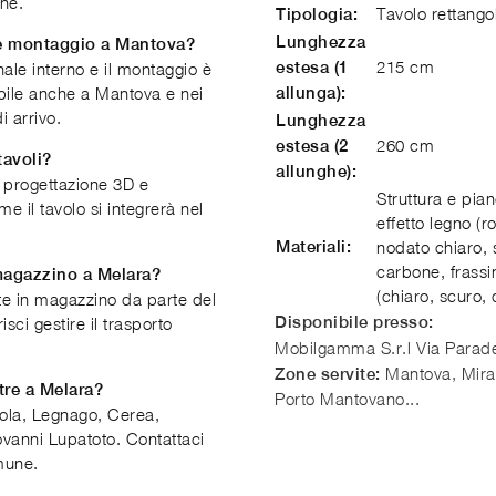
che.
Tavolo rettango
Tipologia:
Lunghezza
 e montaggio a Mantova?
215 cm
estesa (1
nale interno e il montaggio è
bile anche a Mantova e nei
allunga):
i arrivo.
Lunghezza
260 cm
estesa (2
tavoli?
allunghe):
di progettazione 3D e
Struttura e pia
e il tavolo si integrerà nel
effetto legno (
Materiali:
nodato chiaro, 
carbone, frassi
 magazzino a Melara?
(chiaro, scuro, 
nte in magazzino da parte del
Disponibile presso:
sci gestire il trasporto
Mobilgamma S.r.l
Via Parade
Mantova, Miran
Zone servite:
tre a Melara?
Porto Mantovano...
ola, Legnago, Cerea,
vanni Lupatoto. Contattaci
mune.