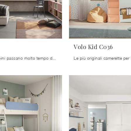
Volo Kid C036
I nostri bambini passano molto tempo del giorno nelle loro camere da letto: rendile adatte per studiare, giocare e rilassarsi quotidianamente.