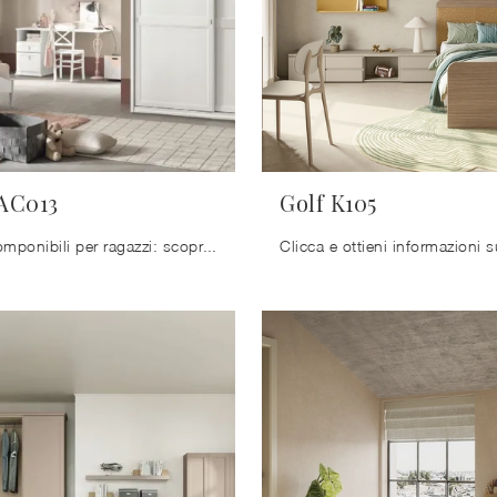
AC013
Golf K105
Camerette componibili per ragazzi: scopri il modello in melaminico Arcadia AC013 di Colombini Casa per stanzette classiche.