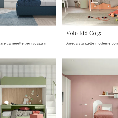
Volo Kid C035
Le più esclusive camerette per ragazzi moderne ti attendono! Scopri il modello Golf K117 di Colombini Casa.