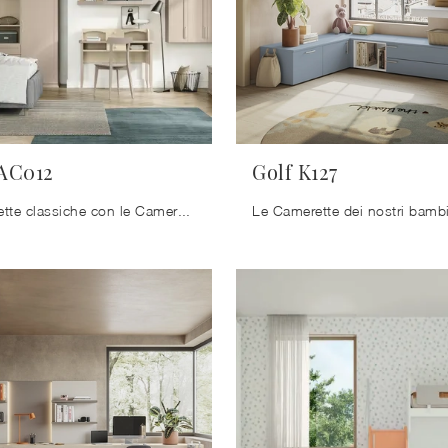
 AC012
Golf K127
Arreda stanzette classiche con le Camerette componibili Colombini Casa! Il modello Arcadia AC012 in melaminico è per ragazzi.