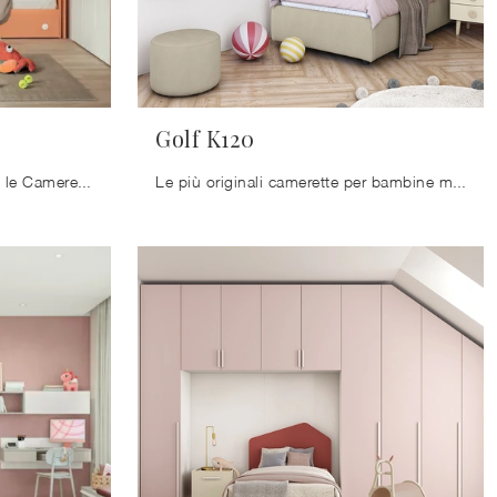
Golf K120
Arreda stanzette moderne con le Camerette con letti a castello Colombini Casa! Il modello Volo Kid C035 in melaminico è per bambine.
Le più originali camerette per bambine moderne ti attendono! Scopri il modello Golf K120 di Colombini Casa.