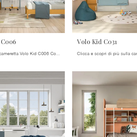
 C006
Volo Kid C031
Con questa cameretta Volo Kid C006 Colombini Casa, tra le soluzioni componibili, potrai allestire stanze moderne per ragazzi.