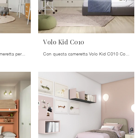
Volo Kid C010
Clicca e scopri di più sulla cameretta per bambine Volo Kid C031! Le Camerette con letti a castello Colombini Casa ti aspettano.
Con questa cameretta Volo Kid C010 Colombini Casa, tra le soluzioni componibili, potrai arredare stanze moderne per ragazzi.