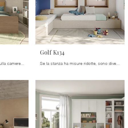
Golf K134
Clicca e ottieni informazioni sulla cameretta per bambine Golf K105! Le Camerette componibili Colombini Casa ti aspettano.
Se la stanza ha misure ridotte, sono diversificate le soluzioni che Colombini Casa presenta, sempre capaci di coniugare ergonomia e sicurezza.