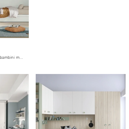
Le più originali camerette per bambini moderne ti attendono! Scopri il modello Volo Kid C036 di Colombini Casa.