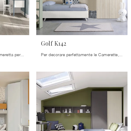
Golf K142
Clicca e scopri di più sulla cameretta per ragazzi Arcadia AC016! Le Camerette componibili Colombini Casa ti aspettano.
Per decorare perfettamente le Camerette, Colombini Casa propone soluzioni progettuali e versatili: sono molteplici le attività che i tuoi figli ...