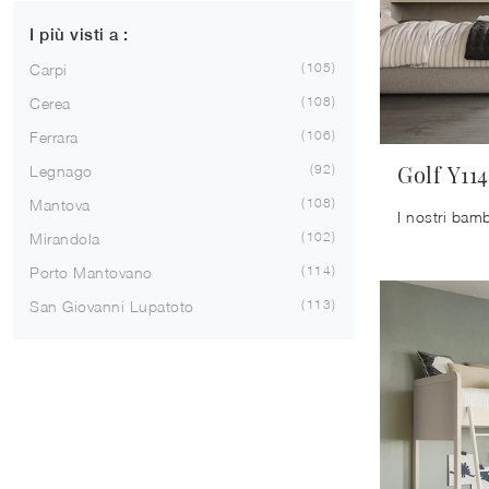
I più visti a :
105
Carpi
108
Cerea
106
Ferrara
Golf Y114
92
Legnago
108
Mantova
102
Mirandola
114
Porto Mantovano
113
San Giovanni Lupatoto