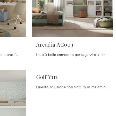
Arcadia AC009
Le Camerette dei nostri bambini sono l'ambiente in cui cresceranno divertendosi e sognando, dunque è imprescindibile che lo spazio sia funzionale.
Le più belle camerette per ragazzi classiche ti aspettano! Scopri il modello Arcadia AC009 di Colombini Casa.
Golf Y112
Questa soluzione con finitura in melaminico, tra quelle su misura per ragazzi di Colombini Casa, accontenta le aspettative degli adulti e i gusti dei ...