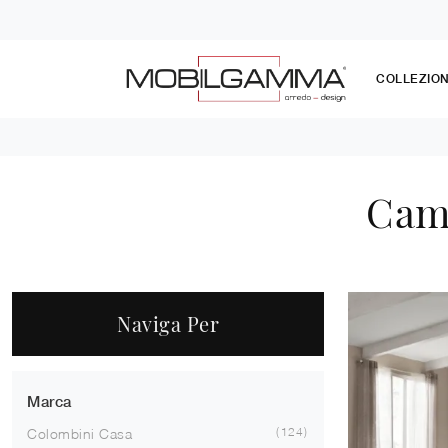
COLLEZION
Came
Naviga Per
Marca
124
Colombini Casa