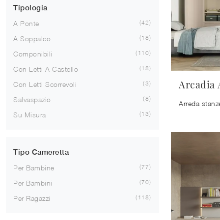
Tipologia
42
A Ponte
18
A Soppalco
110
Componibili
18
Con Letti A Castello
Arcadia
3
Con Letti Scorrevoli
8
Salvaspazio
13
Su Misura
Tipo Cameretta
77
Per Bambine
70
Per Bambini
118
Per Ragazzi