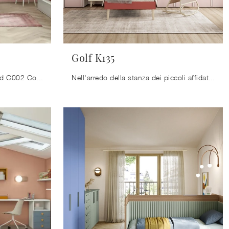
Golf K135
Con questa cameretta Volo Kid C002 Colombini Casa, tra le soluzioni componibili, potrai arredare stanze moderne per bambine.
Nell'arredo della stanza dei piccoli affidati a noi: in negozio presentiamo tutte le più esclusive composizioni arredative moderne per la loro camera.