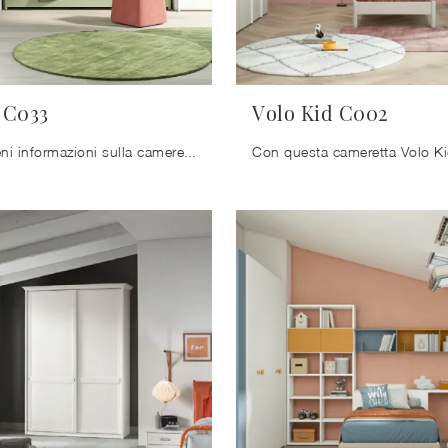
 C033
Volo Kid C002
Clicca e ottieni informazioni sulla cameretta per bambine Volo Kid C033! Le Camerette a soppalco Colombini Casa ti attendono.