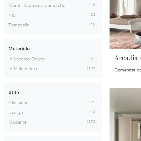
49
Moretti Compact Camerette
23
Nidi
16
Tomasella
Materiale
Arcadia 
27
In Laccato Opaco
185
In Melaminico
Stile
29
Classiche
10
Design
173
Moderne